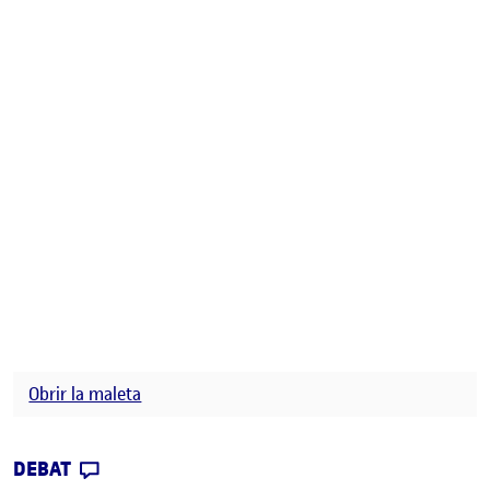
Obrir la maleta
CONTRIBUTION
0
EL ACTIVITAT 1: OBRIR LA MALETA
DEBAT