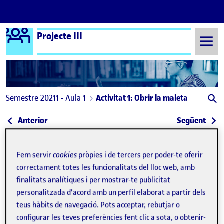
Logo Ágora
Projecte III
Saltar al contingut
Semestre 20211 - Aula 1
Activitat 1: Obrir la maleta
Navegació d'entrades
: Benvinguts i benvingudes!
: Feb
Anterior
Següent
Activitat 1: Obrir la maleta
Publicat per
Fem servir
cookies
pròpies i de tercers per poder-te oferir
Publicat per
Joan Codina Donaire
correctament totes les funcionalitats del lloc web, amb
Visibilitat:
Data de publicació
24 setembre, 2021 7:02 am
el Activitat 1: Obrir la maleta
Públic
-
21 Set. 2021
-
comentari
finalitats analítiques i per mostrar-te publicitat
personalitzada d'acord amb un perfil elaborat a partir dels
Reproductor
teus hàbits de navegació. Pots acceptar, rebutjar o
de
configurar les teves preferències fent clic a sota, o obtenir-