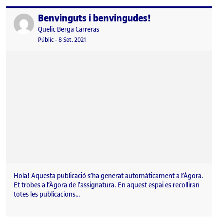
Benvinguts i benvingudes!
Publicat per
Publicat per
Quelic Berga Carreras
Visibilitat:
Data de publicació
8 setembre, 2021 11:10 pm
Públic
-
8 Set. 2021
Hola! Aquesta publicació s’ha generat automàticament a l’Àgora.
Et trobes a l’Àgora de l’assignatura. En aquest espai es recolliran
totes les publicacions…