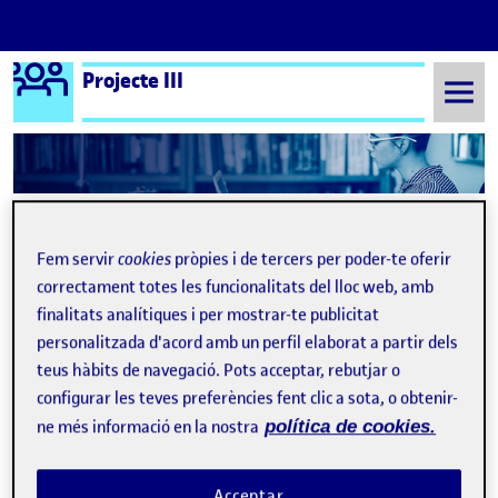
Logo Ágora
Projecte III
Saltar al contingut
Semestre 20211 - Aula 1
Uncategorized
Fem servir
cookies
pròpies i de tercers per poder-te oferir
Uncategorized
correctament totes les funcionalitats del lloc web, amb
finalitats analítiques i per mostrar-te publicitat
Febre de parcs eòlics: entre el desequilibri i la necessitat
personalitzada d'acord amb un perfil elaborat a partir dels
Publicat per
Publicat per
Joan Codina Donaire
teus hàbits de navegació. Pots acceptar, rebutjar o
Visibilitat:
Data de publicació
5 octubre, 2021 3:34 pm
a Febre de parcs eòlics: entre el deseq
Públic
-
5 Oct. 2021
-
4 comentaris
configurar les teves preferències fent clic a sota, o obtenir-
ne més informació en la nostra
política de cookies.
Acceptar