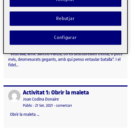
Rebutjar
Configurar
“Veus allà, amic Sancho Panza, on es descobreixen trenta, o pocs
més, desmesurats gegants, amb qui penso entaular batalla”. I el
fidel…
Activitat 1: Obrir la maleta
Publicat per
Publicat per
Joan Codina Donaire
Visibilitat:
Data de publicació
24 setembre, 2021 7:02 am
el Activitat 1: Obrir la maleta
Públic
-
21 Set. 2021
-
comentari
Obrir la maleta …